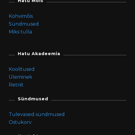
Hatu Mõis
Kohvimõis
Sündmused
Miks tulla
Hatu Akadeemia
Koolitused
Üleminek
Retriit
Sündmused
Tulevased sündmused
Ostukorv